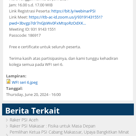
Jam: 16.00 s.d. 17.00 WIB
Link Registrasi Peserta:
https://bit.ly/webinarPSI
Link Meet:
https://itb-ac-id.zoom.us/j/93191431551?
pwd=3bvgp7dr7nGJsWv0FxMtqoRzOdXK...
Meeting ID: 931 9143 1551
Passcode: 186917
Free e certificate untuk seluruh peserta.
Terima kasih atas partisipasinya, dan kami tunggu kehadiran
kolega semua pada WFI seri 6.
Lampiran:
WFI seri 6.jpeg
Tanggal:
Thursday, June 20, 2024 - 16:00
Berita Terkait
Raker PSI Aceh
Raker PSI Makasar : Fisika untuk Masa Depan
Pemilihan Ketua PSI Cabang Makassar, Upaya Bangkitkan Minat