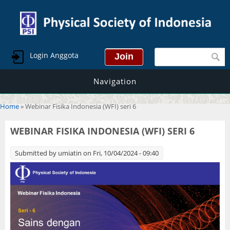
Search form
Login Anggota
Navigation
You are here
Home
» Webinar Fisika Indonesia (WFI) seri 6
WEBINAR FISIKA INDONESIA (WFI) SERI 6
Submitted by
umiatin
on Fri, 10/04/2024 - 09:40