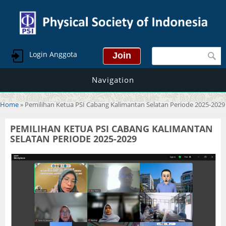
Search form
Login Anggota
Navigation
You are here
Home
» Pemilihan Ketua PSI Cabang Kalimantan Selatan Periode 2025-2029
PEMILIHAN KETUA PSI CABANG KALIMANTAN
SELATAN PERIODE 2025-2029