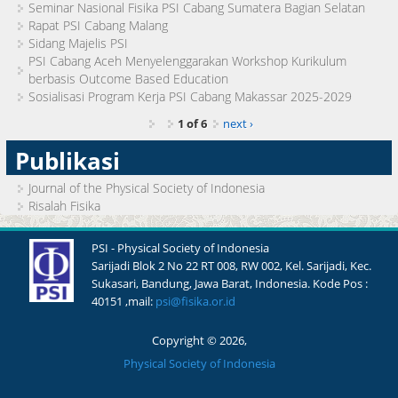
Seminar Nasional Fisika PSI Cabang Sumatera Bagian Selatan
Rapat PSI Cabang Malang
Sidang Majelis PSI
PSI Cabang Aceh Menyelenggarakan Workshop Kurikulum
berbasis Outcome Based Education
Sosialisasi Program Kerja PSI Cabang Makassar 2025-2029
1 of 6
next ›
Publikasi
Journal of the Physical Society of Indonesia
Risalah Fisika
PSI - Physical Society of Indonesia
Sarijadi Blok 2 No 22 RT 008, RW 002, Kel. Sarijadi, Kec.
Sukasari, Bandung, Jawa Barat, Indonesia. Kode Pos :
40151 ,mail:
psi@fisika.or.id
Copyright © 2026,
Physical Society of Indonesia