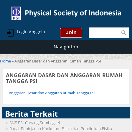
Search form
Login Anggota
Navigation
You are here
Home
» Anggaran Dasar dan Anggaran Rumah Tangga PSI
ANGGARAN DASAR DAN ANGGARAN RUMAH
TANGGA PSI
Anggaran Dasar dan Anggaran Rumah Tangga PSI
Berita Terkait
SNF PSI Cabang Sumbagsel
Rapat Peninjauan Kurikulum Fisika dan Pendidikan Fisika