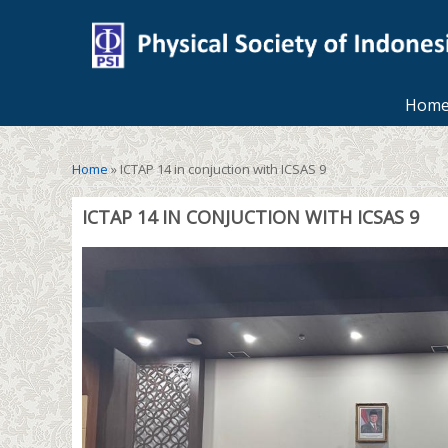
Hom
You are here
Home
» ICTAP 14 in conjuction with ICSAS 9
ICTAP 14 IN CONJUCTION WITH ICSAS 9