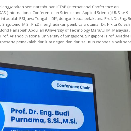
yelenggarakan seminar tahunan ICTAP (International Conference on
ICSAS ( International Conference on Science and Applied Science) UNS ke 9
ini adalah PSI Jawa Tengah - DIY, dengan ketua pelaksana Prof. Dr. Eng. B
yu Srigutomo, M.Si, Ph.D menghadirkan pembicara utama : Dr. Nikita Kulesh
of. Mohd Hanapiah Abdullah (University of Technology Mara/UITM, Malaysia),
rof. Ariando (National University of Singapore, Singapore), Prof. Ariadne 
110 peserta pemakalah dari luar negeri dan dari seluruh Indonesia baik sec