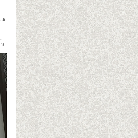
udi
L.
ara