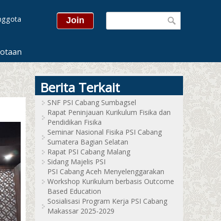
Search form
Sea
nggota
otaan
Berita Terkait
SNF PSI Cabang Sumbagsel
Rapat Peninjauan Kurikulum Fisika dan
Pendidikan Fisika
Seminar Nasional Fisika PSI Cabang
Sumatera Bagian Selatan
Rapat PSI Cabang Malang
Sidang Majelis PSI
PSI Cabang Aceh Menyelenggarakan
Workshop Kurikulum berbasis Outcome
Based Education
Sosialisasi Program Kerja PSI Cabang
Makassar 2025-2029